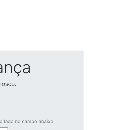
ança
nosco.
ao lado no campo abaixo