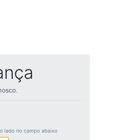
ança
nosco.
ao lado no campo abaixo