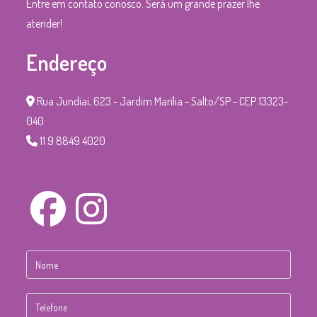
Entre em contato conosco. Será um grande prazer lhe
atender!
Endereço
Rua Jundiaí, 623 - Jardim Marília - Salto/SP - CEP 13323-
040
11 9 8849 4020
Abre
Abre
em
em
uma
uma
nova
nova
aba
aba