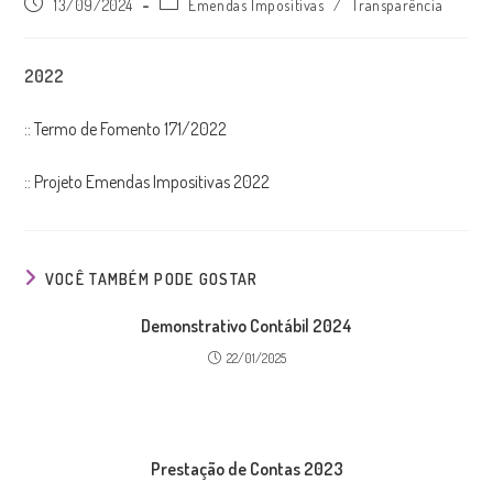
Post
Categoria
13/09/2024
Emendas Impositivas
/
Transparência
post:
publicado:
do
post:
2022
:: Termo de Fomento 171/2022
:: Projeto Emendas Impositivas 2022
VOCÊ TAMBÉM PODE GOSTAR
Demonstrativo Contábil 2024
22/01/2025
Prestação de Contas 2023