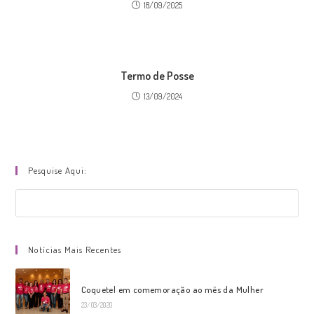
18/09/2025
Termo de Posse
13/09/2024
Pesquise Aqui:
Pres
a
tecl
Notícias Mais Recentes
“Esc
par
fech
Coquetel em comemoração ao mês da Mulher
o
23/03/2020