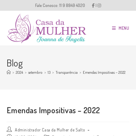
Ir
Fale Conosco:
11 9 8849 4020
|
para
o
conteúdo
MENU
Blog
>
2024
>
setembro
>
13
>
Transparência
>
Emendas Impositivas – 2022
Emendas Impositivas – 2022
Autor
Administrador Casa da Mulher de Salto
do