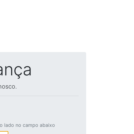
ança
nosco.
ao lado no campo abaixo