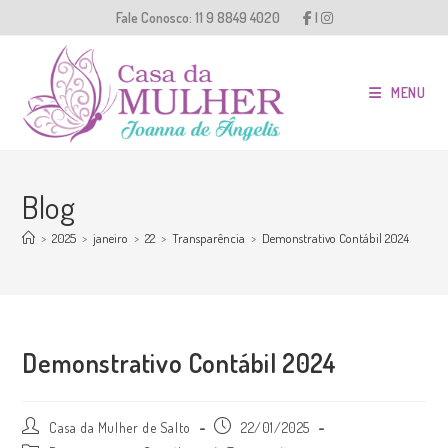
Ir
Fale Conosco:
11 9 8849 4020
|
para
o
conteúdo
MENU
Blog
>
2025
>
janeiro
>
22
>
Transparência
>
Demonstrativo Contábil 2024
Demonstrativo Contábil 2024
Autor
Post
Casa da Mulher de Salto
22/01/2025
do
publicado: