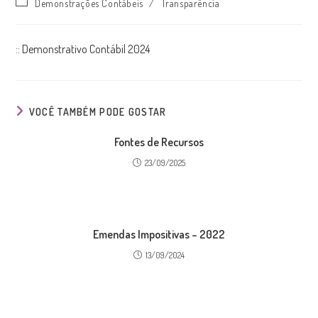
Categoria
Demonstrações Contábeis
/
Transparência
post:
do
post:
:: Demonstrativo Contábil 2024
VOCÊ TAMBÉM PODE GOSTAR
Fontes de Recursos
23/09/2025
Emendas Impositivas – 2022
13/09/2024