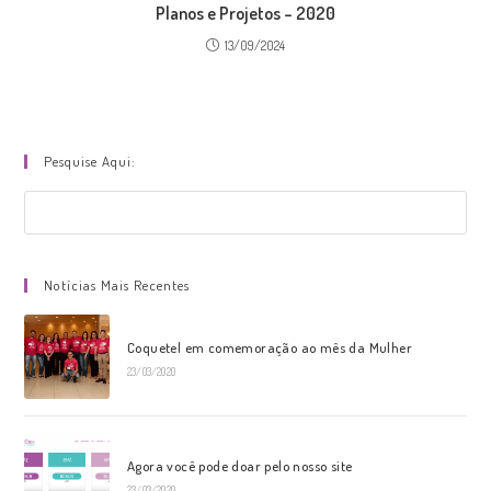
Planos e Projetos – 2020
13/09/2024
Pesquise Aqui:
Pres
a
tecl
Notícias Mais Recentes
“Esc
par
fech
Coquetel em comemoração ao mês da Mulher
o
23/03/2020
pain
de
pesq
Agora você pode doar pelo nosso site
23/03/2020