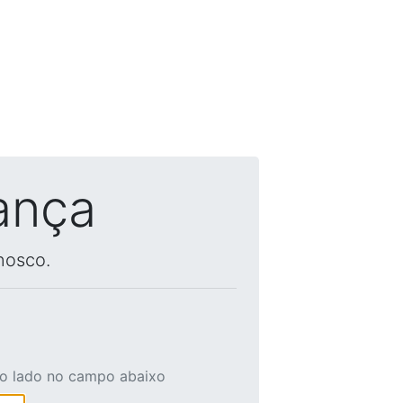
ança
nosco.
ao lado no campo abaixo